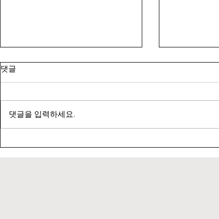
댓글
댓글을 입력하세요.
[2026, 승지장학회 장학금 수상:
[2026 Awa
송민우]
학원생 수상: