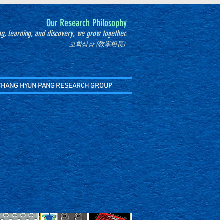
Our Research Philosophy
g, learning, and discovery, we grow together.
교학상장 (敎學相長)
CHANG HYUN PANG RESEARCH GROUP