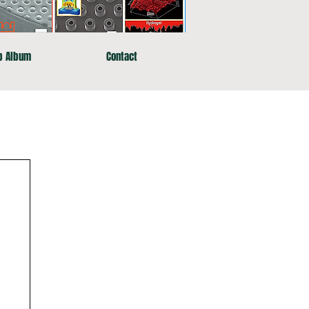
b Album
Contact