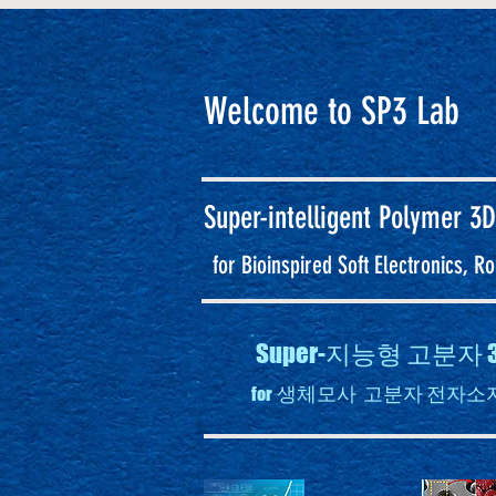
Welcome to SP3 Lab
Super-intelligent
Polymer 3D
for Bioinspired Soft Electronics, 
Super-지능형 고분
생체모사 고분자 전자소자
for