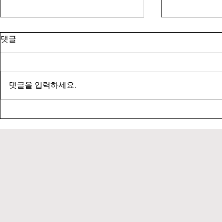
댓글
댓글을 입력하세요.
[2020 Award:Prof. Changhyun
[2020 Poste
Pang]
터 발표상, IM