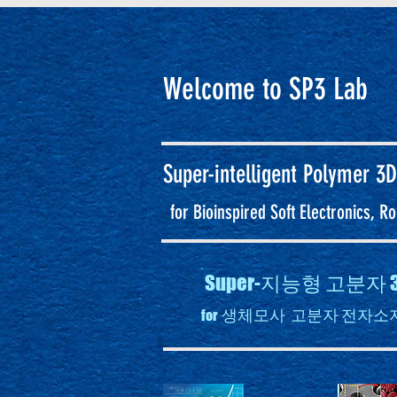
Welcome to SP3 Lab
Super-intelligent
Polymer 3D
for Bioinspired Soft Electronics, 
Super-지능형 고분
생체모사 고분자 전자소자
for