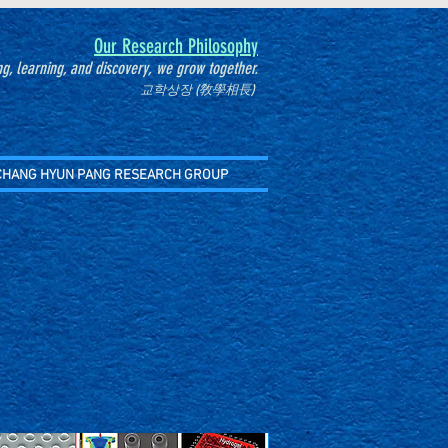
Our Research Philosophy
g, learning, and discovery, we grow together.
교학상장 (敎學相長)
CHANG HYUN PANG RESEARCH GROUP