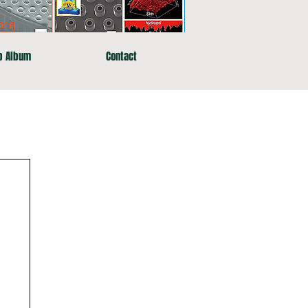
b Album
Contact